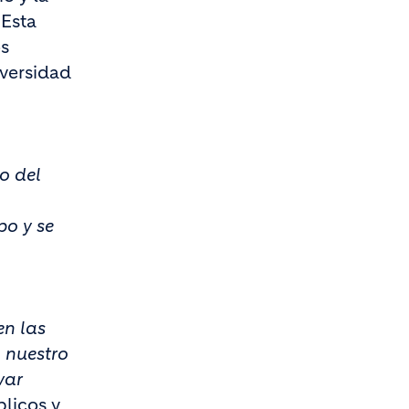
 Esta
os
iversidad
o del
po y se
en las
 nuestro
var
licos y