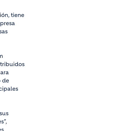
ión, tiene
mpresa
sas
im
stribuidos
para
o de
cipales
sus
s”,
s,