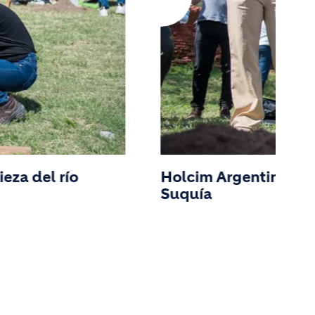
eza del río
Holcim Argentina real
Suquía