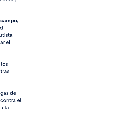
e campo,
ad
utista
ar el
 los
tras
 gas de
contra el
a la