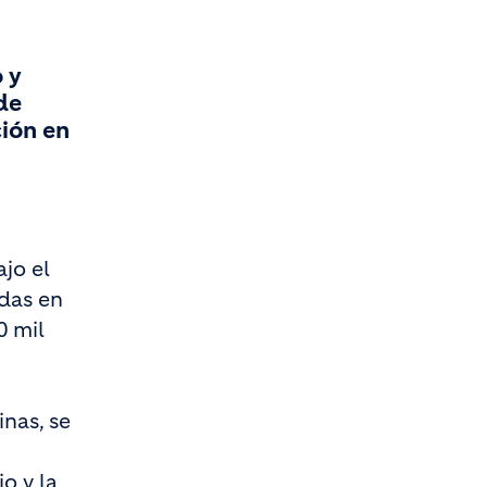
 y
de
ción en
ajo el
adas en
0 mil
inas, se
o y la