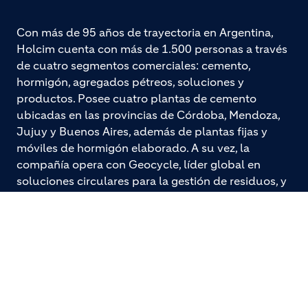
Con más de 95 años de trayectoria en Argentina,
Holcim cuenta con más de 1.500 personas a través
de cuatro segmentos comerciales: cemento,
hormigón, agregados pétreos, soluciones y
productos. Posee cuatro plantas de cemento
ubicadas en las provincias de Córdoba, Mendoza,
Jujuy y Buenos Aires, además de plantas fijas y
móviles de hormigón elaborado. A su vez, la
compañía opera con Geocycle, líder global en
soluciones circulares para la gestión de residuos, y
con más de 500 puntos de venta Disensa, la red de
corralones más grande del país. También cuenta
con una planta de revoques y pegamentos marca
Tector, una fábrica de premoldeados y pretensados
de hormigón, Tensolite, y Quimexur, especializada
en impermeabilizantes y pinturas. En mayo de
2025, amplió su presencia en el mercado del