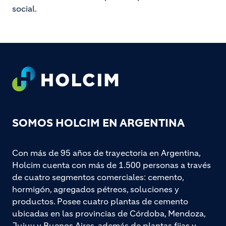
social.
Footer
SOMOS HOLCIM EN ARGENTINA
Con más de 95 años de trayectoria en Argentina,
Holcim cuenta con más de 1.500 personas a través
de cuatro segmentos comerciales: cemento,
hormigón, agregados pétreos, soluciones y
productos. Posee cuatro plantas de cemento
ubicadas en las provincias de Córdoba, Mendoza,
Jujuy y Buenos Aires, además de plantas fijas y