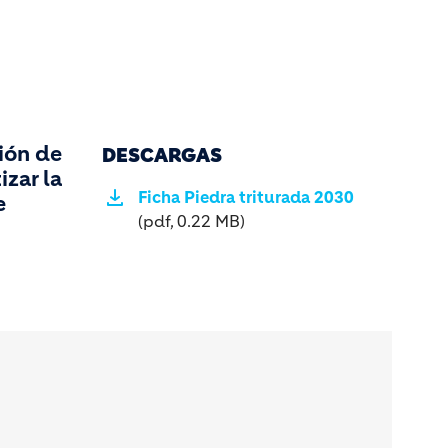
ción de
DESCARGAS
izar la
Ficha Piedra triturada 2030
e
(pdf, 0.22 MB)