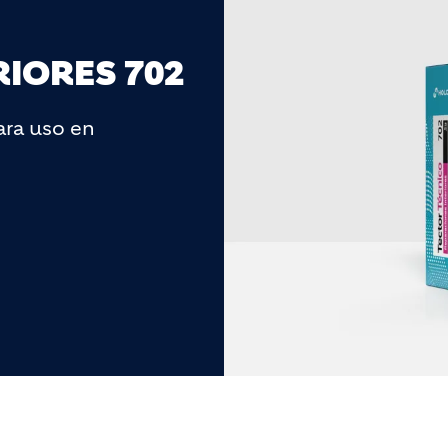
IORES 702
ara uso en