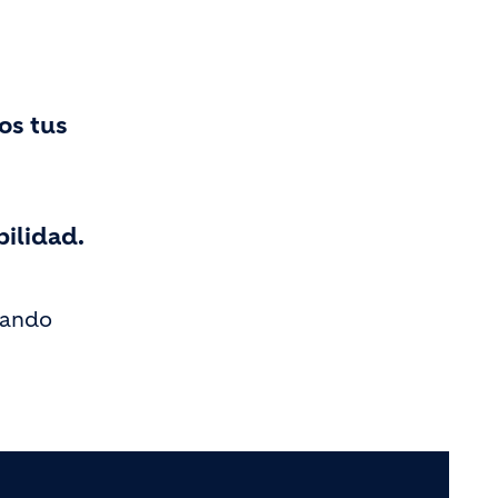
os tus
bilidad.
grando